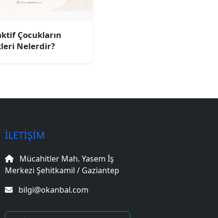
ktif Çocukların
kleri Nelerdir?
İLETIŞIM
Mücahitler Mah. Yasem İş
Merkezi Şehitkamil / Gaziantep
bilgi@okanbal.com