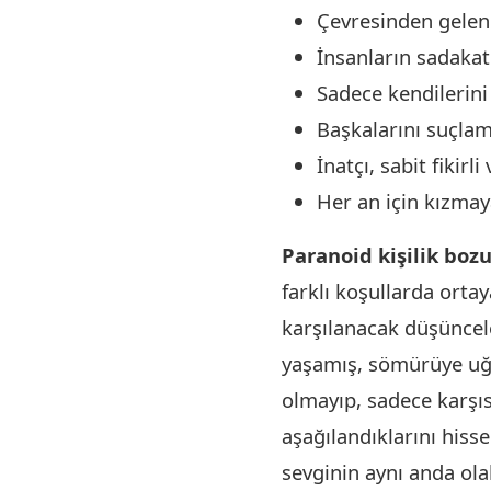
Çevresinden gelen 
İnsanların sadaka
Sadece kendilerini
Başkalarını suçlam
İnatçı, sabit fikir
Her an için kızmay
Paranoid kişilik boz
farklı koşullarda ortay
karşılanacak düşüncele
yaşamış, sömürüye uğra
olmayıp, sadece karşı
aşağılandıklarını hiss
sevginin aynı anda ola