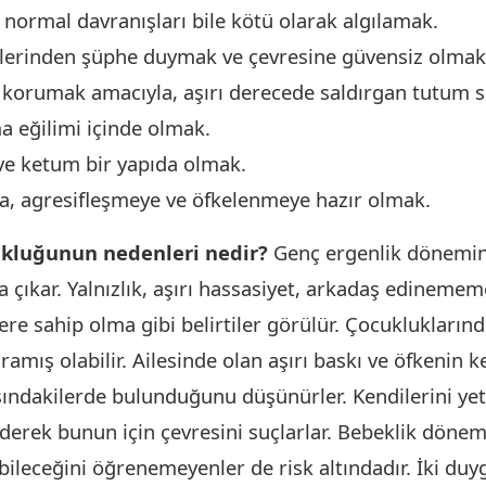
normal davranışları bile kötü olarak algılamak.
tlerinden şüphe duymak ve çevresine güvensiz olmak
 korumak amacıyla, aşırı derecede saldırgan tutum 
a eğilimi içinde olmak.
li ve ketum bir yapıda olmak.
a, agresifleşmeye ve öfkelenmeye hazır olmak.
ukluğunun nedenleri nedir?
Genç ergenlik dönemin
a çıkar. Yalnızlık, aşırı hassasiyet, arkadaş edinememe
re sahip olma gibi belirtiler görülür. Çocukluklarınd
mış olabilir. Ailesinde olan aşırı baskı ve öfkenin ke
sındakilerde bulunduğunu düşünürler. Kendilerini yet
ederek bunun için çevresini suçlarlar. Bebeklik dönem
bileceğini öğrenemeyenler de risk altındadır. İki du