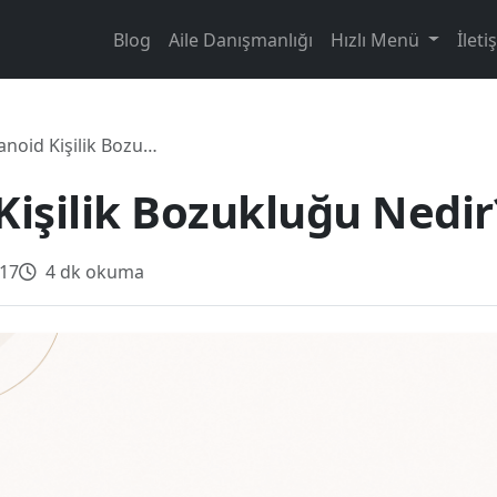
Blog
Aile Danışmanlığı
Hızlı Menü
İleti
id Kişilik Bozukluğu Nedir?
Kişilik Bozukluğu Nedir
017
4 dk okuma