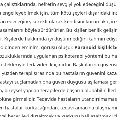
çalıştıklarında, nefretin sevgiyi yok edeceğini düşü
engelleyebilmek için, tüm kötü şeyleri dışarıdaki ins
an edeceğine, sürekli olarak kendisini korumak içi
aşamlarını böyle sürdürürler. Bu kişiler benlik gelişi
 Kişilerde hakkımda iyi düşünmediğini tahmin ediy
diğinden eminim, görüşü oluşur.
Paranoid kişilik 
bozukluklarında uygulanan psikoterapi yöntemi bu ha
 istekleriyle tedaviden kaçınırlar. Başkalarına güvens
u yüzden terapi sırasında bu hastaların güvenini ka
 hastayı suçlamadan ona güven duygusu aşılaması ger
 bireysel yapılan terapilerde başarılı olunabilir. İl
olüne girmelidir. Tedavide hastaların utandırılmaması
 hastalar korkacağından, tedavi amacına ulaşmamış
yal becerileri düzeltmek ve kuşkucu hali azaltmak içi