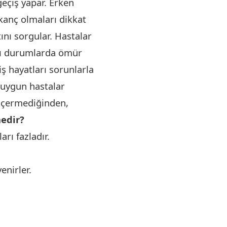
geçiş yapar. Erken
kanç olmaları dikkat
tını sorgular. Hastalar
azı durumlarda ömür
 iş hayatları sorunlarla
n uygun hastalar
 içermediğinden,
nedir?
rı fazladır.
enirler.