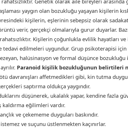
rahatsızlıktır. Genetik olarak aile bireyleri arasında 
şlaması yaygın olan bozukluğu yaşayan kişilerin kıs
Çevresindeki kişilerin, eşlerinin sebepsiz olarak sadaka
örüntü verir, gerçekçi olmalarıyla gurur duyarlar. B
ahatsızlıktır. Kişilerin çoğunlukla evlilik hayatları ve
le tedavi edilmeleri uygundur. Grup psikoterapisi içi
 hezeyan, halüsinasyon ve formal düşünce bozukluğu
ayrılır.
Paranoid kişilik bozukluğunun belirtileri 
ötü davranışları affetmedikleri gibi, kin tutma duygula
erçekleri saptırma oldukça yaygındır.
uklarını düşünerek, ukalalık yapar, kendine fazla güv
 kaldırma eğilimleri vardır.
ançlık ve çekememe duyguları baskındır.
istemez ve suçunu üstlenmekten kaçınırlar.