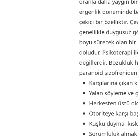
oranla daha yaygın bir 
ergenlik döneminde ba
çekici bir özelliktir. 
genellikle duygusuz g
boyu sürecek olan bir r
doludur. Psikoterapi i
değillerdir. Bozukluk
paranoid şizofreniden 
Karşılarına çıkan k
Yalan söyleme ve g
Herkesten üstü old
Otoriteye karşı baş
Kuşku duyma, kısk
Sorumluluk almak 