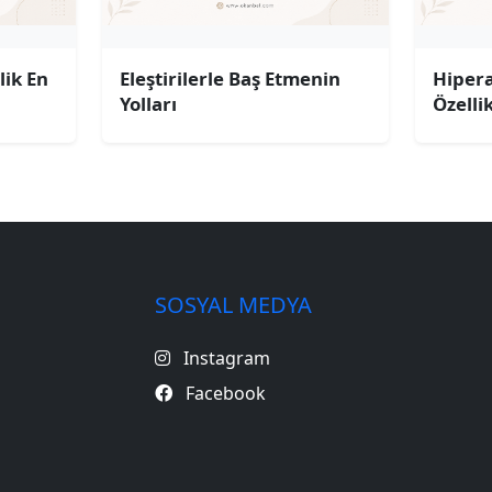
lik En
Eleştirilerle Baş Etmenin
Hipera
Yolları
Özelli
SOSYAL MEDYA
Instagram
Facebook