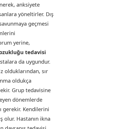
nerek, anksiyete
anlara yöneltirler. Dış
n savunmaya geçmesi
mlerini
orum yerine,
bozukluğu tedavisi
stalara da uygundur.
iz olduklarından, sır
zanma oldukça
ekir. Grup tedavisine
erleyen dönemlerde
 gerekir. Kendilerini
 olur. Hastanın ikna
n davranış tedavisi